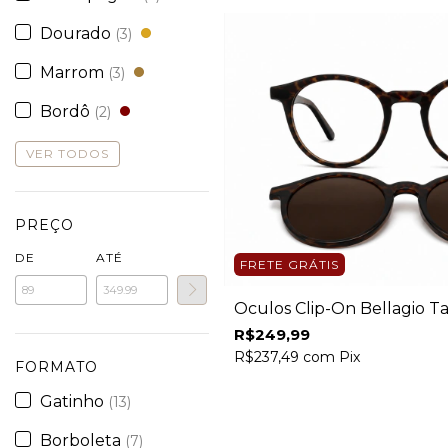
Dourado
(3)
Marrom
(3)
Bordô
(2)
VER TODOS
PREÇO
DE
ATÉ
FRETE GRÁTIS
Óculos Clip-On Bellagio T
R$249,99
R$237,49
com
Pix
FORMATO
Gatinho
(13)
Borboleta
(7)