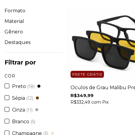
Formato
Material
Gênero
Destaques
Filtrar por
FRETE GRÁTIS
COR
Preto
(18)
Óculos de Grau Malibu Pr
R$349,99
Sépia
(12)
R$332,49
com
Pix
Cinza
(11)
Branco
(5)
Champagne
(3)