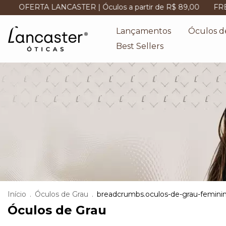
CASTER | Óculos a partir de R$ 89,00
FRETE GRÁTIS | se
Lançamentos
Óculos d
Best Sellers
Início
.
Óculos de Grau
.
breadcrumbs.oculos-de-grau-femini
Óculos de Grau