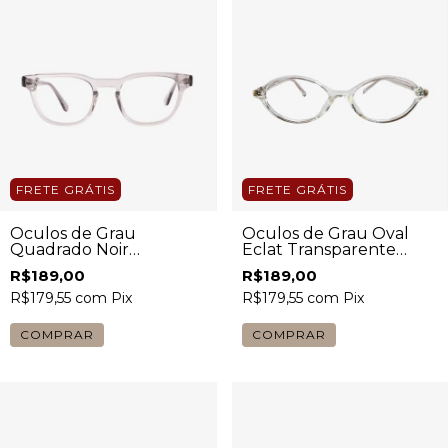
FRETE GRÁTIS
FRETE GRÁTIS
Óculos de Grau
Óculos de Grau Oval
Quadrado Noir
Eclat Transparente
Transparente Cinza
Cristal Feminino
R$189,00
R$189,00
Unissex
R$179,55
com
Pix
R$179,55
com
Pix
COMPRAR
COMPRAR