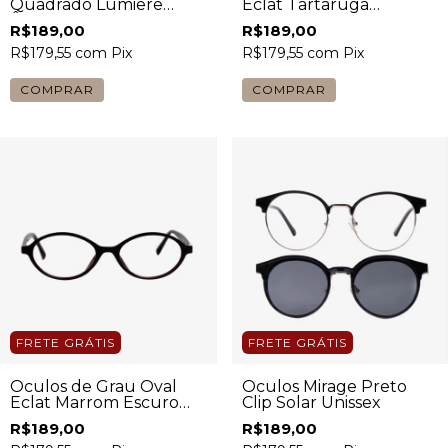
Quadrado Lumiere
Eclat Tartaruga
Âmbar Transparente
Feminino
R$189,00
R$189,00
Unissex
R$179,55
com
Pix
R$179,55
com
Pix
COMPRAR
COMPRAR
FRETE GRÁTIS
FRETE GRÁTIS
Óculos de Grau Oval
Óculos Mirage Preto
Eclat Marrom Escuro
Clip Solar Unissex
Feminino
R$189,00
R$189,00