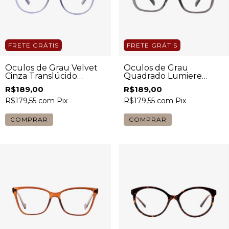
FRETE GRÁTIS
FRETE GRÁTIS
Óculos de Grau Velvet
Óculos de Grau
Cinza Translúcido
Quadrado Lumiere
Unissex
Transparente Cinza
R$189,00
R$189,00
Unissex
R$179,55
com
Pix
R$179,55
com
Pix
COMPRAR
COMPRAR