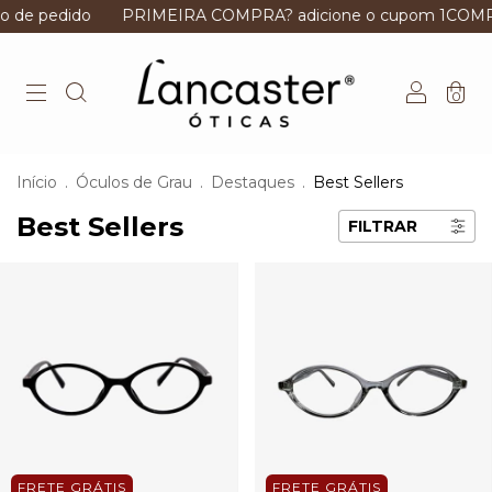
do
PRIMEIRA COMPRA? adicione o cupom 1COMPRA e gan
0
Início
.
Óculos de Grau
.
Destaques
.
Best Sellers
Best Sellers
FILTRAR
FRETE GRÁTIS
FRETE GRÁTIS