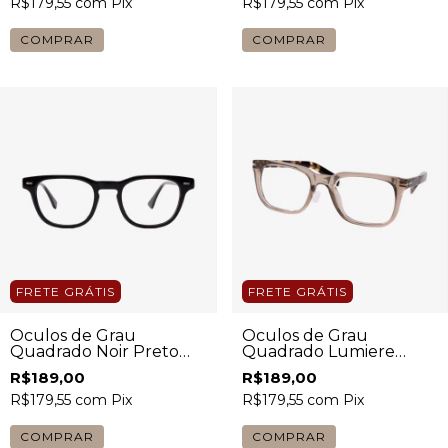
R$179,55
com
Pix
R$179,55
com
Pix
COMPRAR
COMPRAR
FRETE GRÁTIS
FRETE GRÁTIS
Óculos de Grau
Óculos de Grau
Quadrado Noir Preto
Quadrado Lumiere
Unissex
Champagne com Hastes
R$189,00
R$189,00
Tartaruga Unissex
R$179,55
com
Pix
R$179,55
com
Pix
COMPRAR
COMPRAR