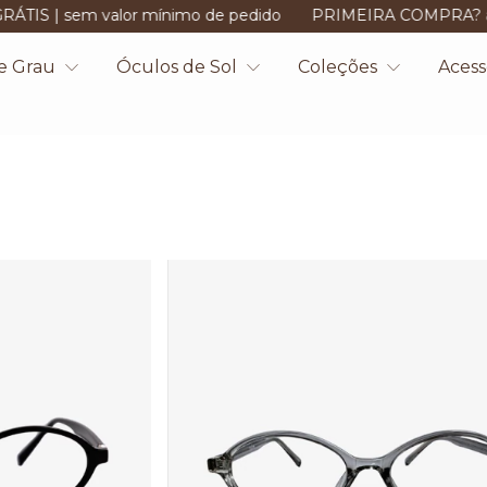
or mínimo de pedido
PRIMEIRA COMPRA? adicione o cupo
e Grau
Óculos de Sol
Coleções
Acess