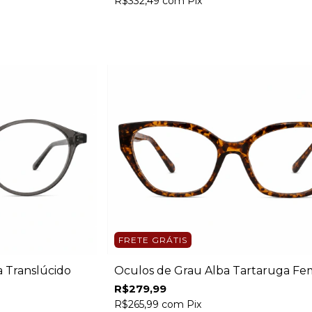
R$332,49
com
Pix
FRETE GRÁTIS
a Translúcido
Óculos de Grau Alba Tartaruga Fe
R$279,99
R$265,99
com
Pix