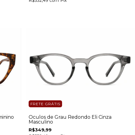
R$332,49
com
Pix
FRETE GRÁTIS
minino
Óculos de Grau Redondo Eli Cinza
Masculino
R$349,99