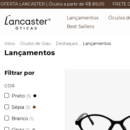
ER | Óculos a partir de R$ 89,00
FRETE GRÁTIS | sem val
Lançamentos
Óculos d
Best Sellers
Início
.
Óculos de Grau
.
Destaques
.
Lançamentos
Lançamentos
Filtrar por
COR
Preto
(5)
Sépia
(3)
Branco
(1)
Cinza