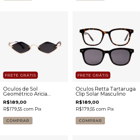
FRETE GRÁTIS
FRETE GRÁTIS
Óculos de Sol
Óculos Retta Tartaruga
Geométrico Aricia
Clip Solar Masculino
Dourado com Lente
R$189,00
R$189,00
Preta Feminino
R$179,55
com
Pix
R$179,55
com
Pix
COMPRAR
COMPRAR