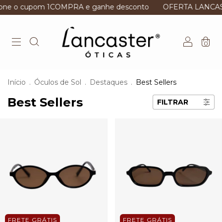
 cupom 1COMPRA e ganhe desconto
OFERTA LANCASTER | Ó
0
Início
.
Óculos de Sol
.
Destaques
.
Best Sellers
Best Sellers
FILTRAR
FRETE GRÁTIS
FRETE GRÁTIS