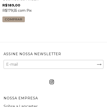
Dourado com Lente
R$189,00
Marrom Feminino
R$179,55
com
Pix
COMPRAR
ASSINE NOSSA NEWSLETTER
NOSSA EMPRESA
Sobre a Lancaster