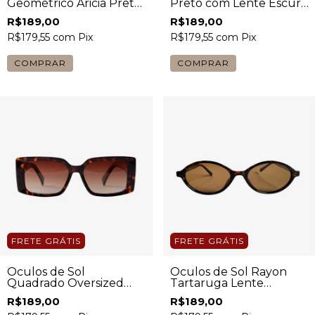
Geométrico Aricia Preto
Preto com Lente Escura
Feminino
Feminino
R$189,00
R$189,00
R$179,55
com
Pix
R$179,55
com
Pix
COMPRAR
COMPRAR
FRETE GRÁTIS
FRETE GRÁTIS
Óculos de Sol
Óculos de Sol Rayon
Quadrado Oversized
Tartaruga Lente
Graph Tartaruga
Marrom Feminino
R$189,00
R$189,00
Feminino