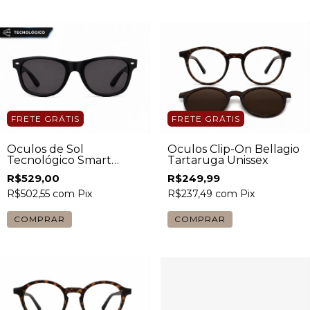
FRETE GRÁTIS
FRETE GRÁTIS
Óculos de Sol
Óculos Clip-On Bellagio
Tecnológico Smart
Tartaruga Unissex
Quadrado Preto Unissex
R$529,00
R$249,99
R$502,55
com
Pix
R$237,49
com
Pix