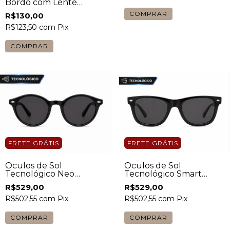
Bordô com Lente
Marrom Unissex
R$130,00
R$123,50
com
Pix
COMPRAR
FRETE GRÁTIS
FRETE GRÁTIS
Óculos de Sol
Óculos de Sol
Tecnológico Neo
Tecnológico Smart
Redondo Preto Unissex
Shine Quadrado Preto
R$529,00
R$529,00
Unissex
R$502,55
com
Pix
R$502,55
com
Pix