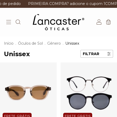
o
PRIMEIRA COMPRA? adicione o cupom 1COMPRA e ganhe
0
Início
.
Óculos de Sol
.
Gênero
.
Unissex
Unissex
FILTRAR
FRETE GRÁTIS
FRETE GRÁTIS