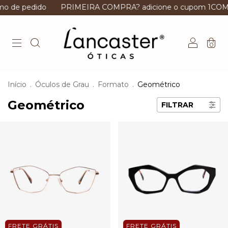
o de pedido
PRIMEIRA COMPRA? adicione o cupom 1COMP
0
Início
.
Óculos de Grau
.
Formato
.
Geométrico
Geométrico
FILTRAR
FRETE GRÁTIS
FRETE GRÁTIS