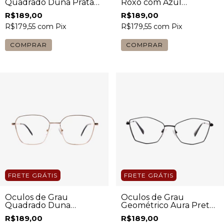
Quadrado Duna Prata
Roxo com Azul
com Haste Lilás
Feminino
R$189,00
R$189,00
Feminino
R$179,55
com
Pix
R$179,55
com
Pix
COMPRAR
FRETE GRÁTIS
FRETE GRÁTIS
Óculos de Grau
Óculos de Grau
Quadrado Duna
Geométrico Aura Preto
Dourado com Haste
Feminino
R$189,00
R$189,00
Escura Feminino