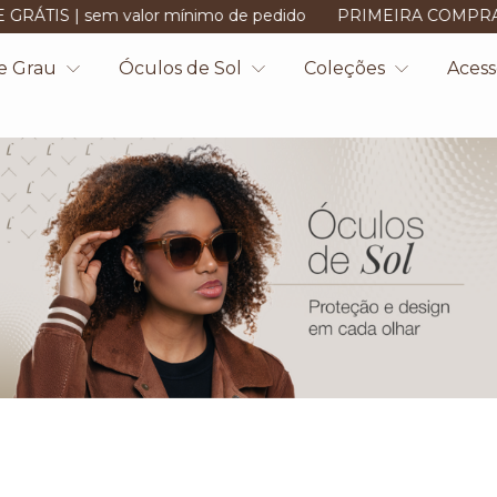
valor mínimo de pedido
PRIMEIRA COMPRA? adicione o c
e Grau
Óculos de Sol
Coleções
Acess