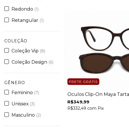
Redondo
(1)
Retangular
(1)
COLEÇÃO
Coleção Vip
(8)
Coleção Design
(6)
FRETE GRÁTIS
GÊNERO
Feminino
(7)
Óculos Clip-On Maya Tart
R$349,99
Unissex
(3)
R$332,49
com
Pix
Masculino
(2)