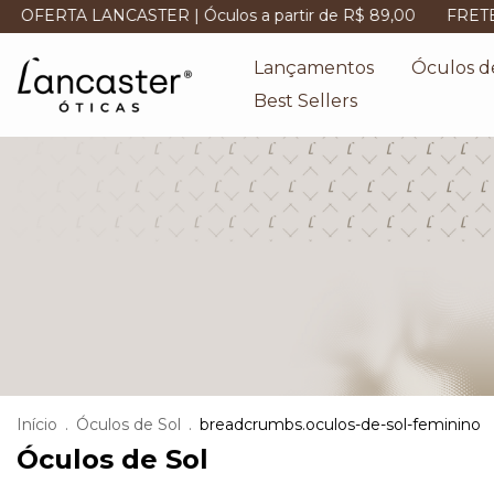
STER | Óculos a partir de R$ 89,00
FRETE GRÁTIS | sem 
Lançamentos
Óculos d
Best Sellers
Início
.
Óculos de Sol
.
breadcrumbs.oculos-de-sol-feminino
Óculos de Sol