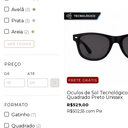
Avelã
(3)
Prata
(3)
Areia
(2)
VER TODOS
PREÇO
DE
ATÉ
FRETE GRÁTIS
Óculos de Sol Tecnológic
Quadrado Preto Unissex
R$529,00
FORMATO
R$502,55
com
Pix
Gatinho
(7)
Quadrado
(2)