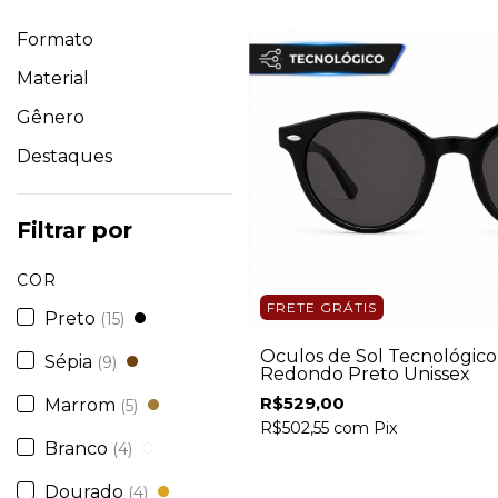
Formato
Material
Gênero
Destaques
Filtrar por
COR
FRETE GRÁTIS
Preto
(15)
Óculos de Sol Tecnológico
Sépia
(9)
Redondo Preto Unissex
R$529,00
Marrom
(5)
R$502,55
com
Pix
Branco
(4)
Dourado
(4)