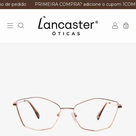
edido
PRIMEIRA COMPRA? adicione o cupom 1COMPRA e 
0