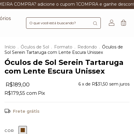
 adicione o cupom 1COMPRA e ganhe desconto
OFERTA L
órios
0
Início
.
Óculos de Sol
.
Formato
.
Redondo
.
Óculos de
Sol Serein Tartaruga com Lente Escura Unissex
Óculos de Sol Serein Tartaruga
com Lente Escura Unissex
R$189,00
6
x de
R$31,50
sem juros
R$179,55
com
Pix
Frete grátis
COR