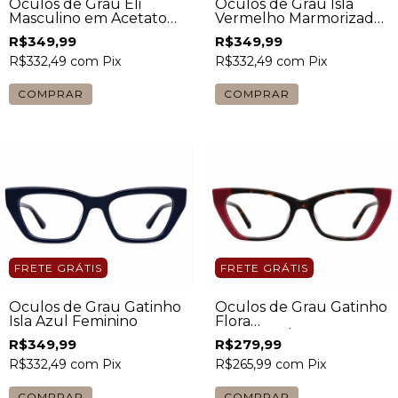
Óculos de Grau Eli
Óculos de Grau Isla
Masculino em Acetato
Vermelho Marmorizado
Preto
Feminino
R$349,99
R$349,99
R$332,49
com
Pix
R$332,49
com
Pix
FRETE GRÁTIS
FRETE GRÁTIS
Óculos de Grau Gatinho
Óculos de Grau Gatinho
Isla Azul Feminino
Flora
Vermelho/Tartaruga
R$349,99
R$279,99
Feminino
R$332,49
com
Pix
R$265,99
com
Pix