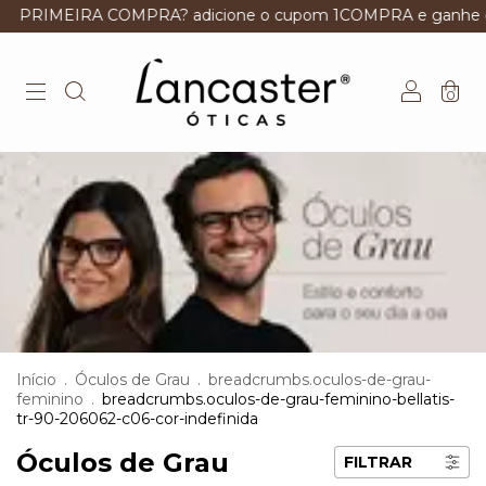
RA COMPRA? adicione o cupom 1COMPRA e ganhe desconto
0
Início
.
Óculos de Grau
.
breadcrumbs.oculos-de-grau-
feminino
.
breadcrumbs.oculos-de-grau-feminino-bellatis-
tr-90-206062-c06-cor-indefinida
Óculos de Grau
FILTRAR