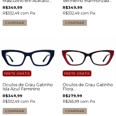
Masculino em Acetato
Vermelho Marmorizado
Preto
Feminino
R$349,99
R$349,99
R$332,49
com
Pix
R$332,49
com
Pix
FRETE GRÁTIS
FRETE GRÁTIS
Óculos de Grau Gatinho
Óculos de Grau Gatinho
Isla Azul Feminino
Flora
Vermelho/Tartaruga
R$349,99
R$279,99
Feminino
R$332,49
com
Pix
R$265,99
com
Pix