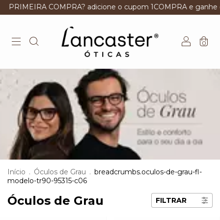
IRA COMPRA? adicione o cupom 1COMPRA e ganhe descont
0
Início
.
Óculos de Grau
.
breadcrumbs.oculos-de-grau-fl-
modelo-tr90-95315-c06
Óculos de Grau
FILTRAR