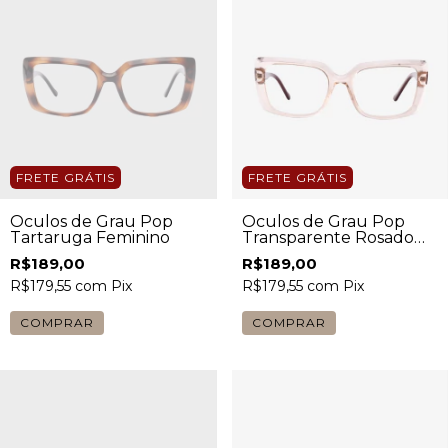
FRETE GRÁTIS
FRETE GRÁTIS
Óculos de Grau Pop
Óculos de Grau Pop
Tartaruga Feminino
Transparente Rosado
com Haste Escura
R$189,00
R$189,00
Feminino
R$179,55
com
Pix
R$179,55
com
Pix
COMPRAR
COMPRAR