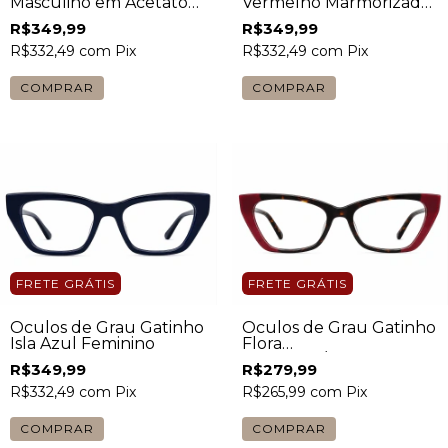
Masculino em Acetato
Vermelho Marmorizado
Preto
Feminino
R$349,99
R$349,99
R$332,49
com
Pix
R$332,49
com
Pix
FRETE GRÁTIS
FRETE GRÁTIS
Óculos de Grau Gatinho
Óculos de Grau Gatinho
Isla Azul Feminino
Flora
Vermelho/Tartaruga
R$349,99
R$279,99
Feminino
R$332,49
com
Pix
R$265,99
com
Pix