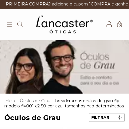
IRA COMPRA? adicione o cupom 1COMPRA e ganhe descont
0
Início
.
Óculos de Grau
.
breadcrumbs.oculos-de-grau-fly-
modelo-fly001-c2-50-cor-azul-tamanhos-nao-determinados
Óculos de Grau
FILTRAR