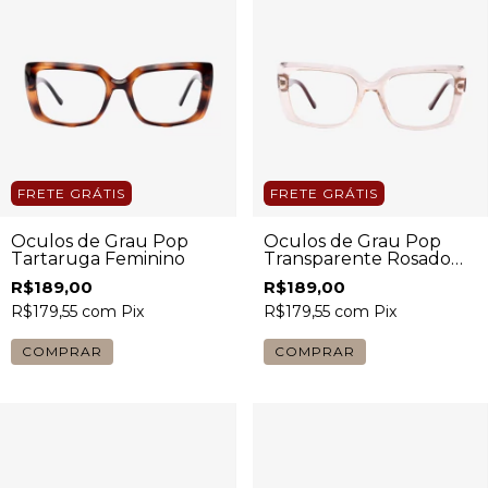
FRETE GRÁTIS
FRETE GRÁTIS
Óculos de Grau Pop
Óculos de Grau Pop
Tartaruga Feminino
Transparente Rosado
com Haste Escura
R$189,00
R$189,00
Feminino
R$179,55
com
Pix
R$179,55
com
Pix
COMPRAR
COMPRAR