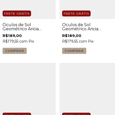
FRETE GRÁTIS
FRETE GRÁTIS
Óculos de Sol
Óculos de Sol
Geométrico Aricia
Geométrico Aricia
Dourado com Lente
Dourado com Lente
R$189,00
R$189,00
Marrom Feminino
Preta Feminino
R$179,55
com
Pix
R$179,55
com
Pix
COMPRAR
COMPRAR