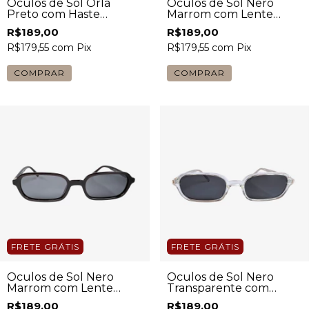
Óculos de Sol Orla
Óculos de Sol Nero
Preto com Haste
Marrom com Lente
Madeira Escura
Marrom Feminino
R$189,00
R$189,00
Masculino
R$179,55
com
Pix
R$179,55
com
Pix
COMPRAR
COMPRAR
FRETE GRÁTIS
FRETE GRÁTIS
Óculos de Sol Nero
Óculos de Sol Nero
Marrom com Lente
Transparente com
Fumê Feminino
Lente Preta Feminino
R$189,00
R$189,00