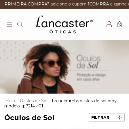
A COMPRA? adicione o cupom 1COMPRA e ganhe desconto
0
Início
.
Óculos de Sol
.
breadcrumbs.oculos-de-sol-beryl-
modelo-tp7214-c01
Óculos de Sol
FILTRAR