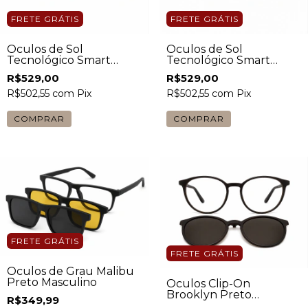
FRETE GRÁTIS
FRETE GRÁTIS
Óculos de Sol
Óculos de Sol
Tecnológico Smart
Tecnológico Smart
Shine Quadrado Preto
Quadrado Preto Unissex
R$529,00
R$529,00
Unissex
R$502,55
com
Pix
R$502,55
com
Pix
FRETE GRÁTIS
FRETE GRÁTIS
Óculos de Grau Malibu
Preto Masculino
Óculos Clip-On
Brooklyn Preto
R$349,99
Masculino