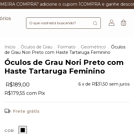
A? adicione o cupom 1COMPRA e ganhe desconto
OFERTA
órios
0
Início
.
Óculos de Grau
.
Formato
.
Geométrico
.
Óculos
de Grau Nori Preto com Haste Tartaruga Feminino
Óculos de Grau Nori Preto com
Haste Tartaruga Feminino
R$189,00
6
x de
R$31,50
sem juros
R$179,55
com
Pix
Frete grátis
COR